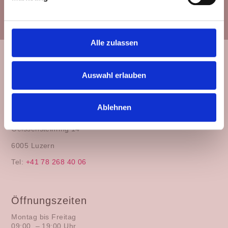
Alle zulassen
Auswahl erlauben
Ablehnen
Besuche uns
Geissensteinring 14
6005 Luzern
Tel:
+41 78 268 40 06
Öffnungszeiten
Montag bis Freitag
09:00 – 19:00 Uhr